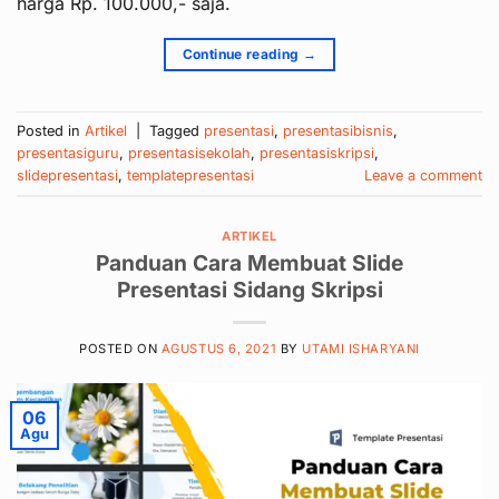
harga Rp. 100.000,- saja.
Continue reading
→
Posted in
Artikel
|
Tagged
presentasi
,
presentasibisnis
,
presentasiguru
,
presentasisekolah
,
presentasiskripsi
,
slidepresentasi
,
templatepresentasi
Leave a comment
ARTIKEL
Panduan Cara Membuat Slide
Presentasi Sidang Skripsi
POSTED ON
AGUSTUS 6, 2021
BY
UTAMI ISHARYANI
06
Agu