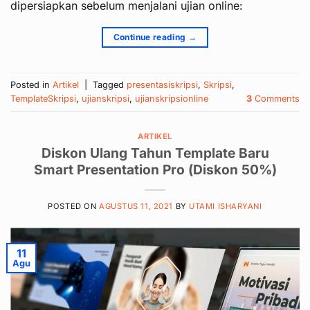
dipersiapkan sebelum menjalani ujian online:
Continue reading
→
Posted in
Artikel
|
Tagged
presentasiskripsi
,
Skripsi
,
TemplateSkripsi
,
ujianskripsi
,
ujianskripsionline
3
Comments
ARTIKEL
Diskon Ulang Tahun Template Baru
Smart Presentation Pro (Diskon 50%)
POSTED ON
AGUSTUS 11, 2021
BY
UTAMI ISHARYANI
11
Agu