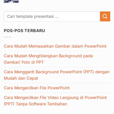
aslinya
saat
adalah:
ini
Rp 39.000.
adalah:
Rp 19.000.
POS-POS TERBARU
Cara Mudah Memasukkan Gambar dalam PowerPoint
Cara Mudah Menghilangkan Background pada
Gambar/ Foto di PPT
Cara Mengganti Background PowerPoint (PPT) dengan
Mudah dan Cepat
Cara Mengecilkan File PowerPoint
Cara Mengecilkan File Video Langsung di PowerPoint
(PPT) Tanpa Software Tambahan