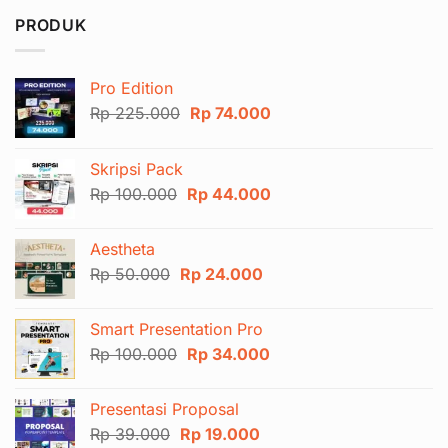
PRODUK
Pro Edition
Harga
Harga
Rp
225.000
Rp
74.000
aslinya
saat
adalah:
ini
Skripsi Pack
Rp 225.000.
adalah:
Harga
Harga
Rp
100.000
Rp
44.000
Rp 74.000.
aslinya
saat
adalah:
ini
Aestheta
Rp 100.000.
adalah:
Harga
Harga
Rp
50.000
Rp
24.000
Rp 44.000.
aslinya
saat
adalah:
ini
Smart Presentation Pro
Rp 50.000.
adalah:
Harga
Harga
Rp
100.000
Rp
34.000
Rp 24.000.
aslinya
saat
adalah:
ini
Presentasi Proposal
Rp 100.000.
adalah:
Harga
Harga
Rp
39.000
Rp
19.000
Rp 34.000.