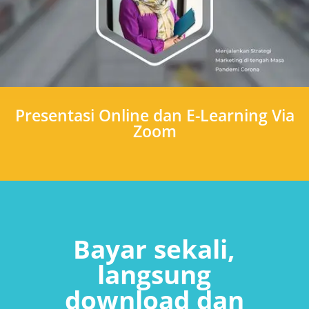
Presentasi Online dan E-Learning Via
Zoom
Bayar sekali,
langsung
download dan