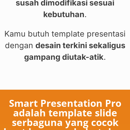
susah dimodifikasi sesuai
kebutuhan
.
Kamu butuh template presentasi
dengan
desain terkini
sekaligus
gampang diutak-atik
.
Smart Presentation Pro
adalah template slide
serbaguna yang cocok