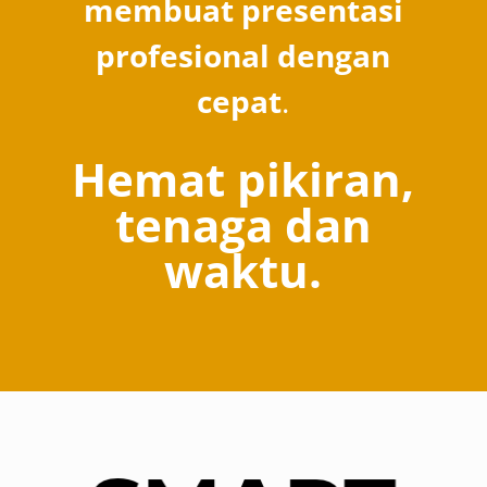
membuat presentasi
profesional dengan
cepat
.
Hemat pikiran,
tenaga dan
waktu.