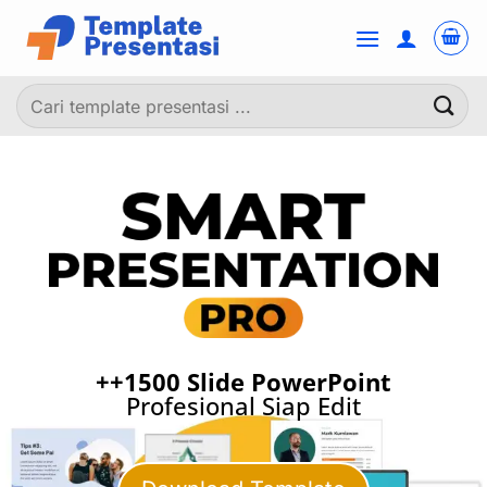
Skip
to
content
Pencarian
untuk:
++1500 Slide
PowerPoint
Profesional Siap Edit