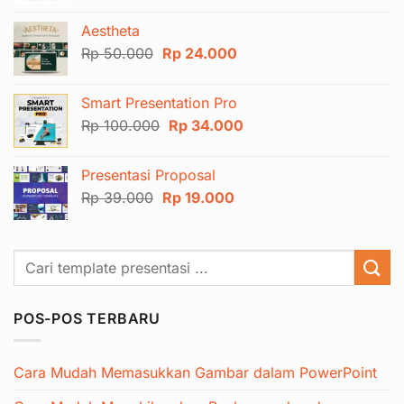
adalah:
ini
Aestheta
Rp 100.000.
adalah:
Harga
Harga
Rp
50.000
Rp
24.000
Rp 44.000.
aslinya
saat
adalah:
ini
Smart Presentation Pro
Rp 50.000.
adalah:
Harga
Harga
Rp
100.000
Rp
34.000
Rp 24.000.
aslinya
saat
adalah:
ini
Presentasi Proposal
Rp 100.000.
adalah:
Harga
Harga
Rp
39.000
Rp
19.000
Rp 34.000.
aslinya
saat
adalah:
ini
Rp 39.000.
adalah:
Rp 19.000.
POS-POS TERBARU
Cara Mudah Memasukkan Gambar dalam PowerPoint