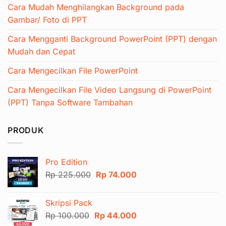
Cara Mudah Menghilangkan Background pada
Gambar/ Foto di PPT
Cara Mengganti Background PowerPoint (PPT) dengan
Mudah dan Cepat
Cara Mengecilkan File PowerPoint
Cara Mengecilkan File Video Langsung di PowerPoint
(PPT) Tanpa Software Tambahan
PRODUK
Pro Edition
Harga
Harga
Rp
225.000
Rp
74.000
aslinya
saat
adalah:
ini
Skripsi Pack
Rp 225.000.
adalah:
Harga
Harga
Rp
100.000
Rp
44.000
Rp 74.000.
aslinya
saat