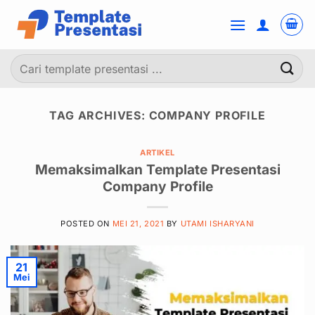
Skip
to
content
Pencarian
untuk:
TAG ARCHIVES:
COMPANY PROFILE
ARTIKEL
Memaksimalkan Template Presentasi
Company Profile
POSTED ON
MEI 21, 2021
BY
UTAMI ISHARYANI
21
Mei