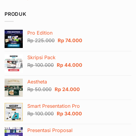
PRODUK
Pro Edition
Harga
Harga
Rp
225.000
Rp
74.000
aslinya
saat
adalah:
ini
Skripsi Pack
Rp 225.000.
adalah:
Harga
Harga
Rp
100.000
Rp
44.000
Rp 74.000.
aslinya
saat
adalah:
ini
Aestheta
Rp 100.000.
adalah:
Harga
Harga
Rp
50.000
Rp
24.000
Rp 44.000.
aslinya
saat
adalah:
ini
Smart Presentation Pro
Rp 50.000.
adalah:
Harga
Harga
Rp
100.000
Rp
34.000
Rp 24.000.
aslinya
saat
adalah:
ini
Presentasi Proposal
Rp 100.000.
adalah: