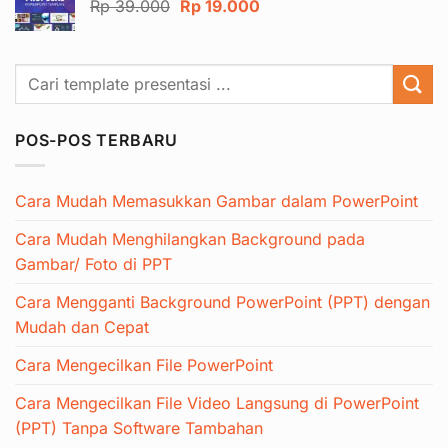
Harga
Harga
Rp
39.000
Rp
19.000
Rp 34.000.
aslinya
saat
adalah:
ini
Rp 39.000.
adalah:
Rp 19.000.
POS-POS TERBARU
Cara Mudah Memasukkan Gambar dalam PowerPoint
Cara Mudah Menghilangkan Background pada
Gambar/ Foto di PPT
Cara Mengganti Background PowerPoint (PPT) dengan
Mudah dan Cepat
Cara Mengecilkan File PowerPoint
Cara Mengecilkan File Video Langsung di PowerPoint
(PPT) Tanpa Software Tambahan