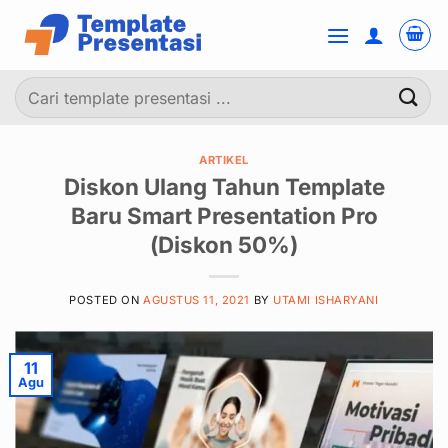
Skip
to
content
Pencarian
untuk:
ARTIKEL
Diskon Ulang Tahun Template
Baru Smart Presentation Pro
(Diskon 50%)
POSTED ON
AGUSTUS 11, 2021
BY
UTAMI ISHARYANI
11
Agu