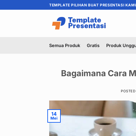
Skip
TEMPLATE PILIHAN BUAT PRESENTASI KAM
to
content
Semua Produk
Gratis
Produk Unggu
Bagaimana Cara M
POSTED
14
Mei