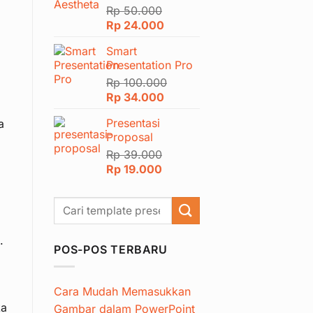
Rp 100.000.
Rp
50.000
adalah:
Harga
Harga
Rp
24.000
Rp 44.000.
aslinya
saat
Smart
adalah:
ini
Presentation Pro
Rp 50.000.
adalah:
Rp
100.000
Rp 24.000.
Harga
Harga
Rp
34.000
aslinya
saat
Presentasi
a
adalah:
ini
Proposal
Rp 100.000.
adalah:
Rp
39.000
Rp 34.000.
Harga
Harga
Rp
19.000
aslinya
saat
adalah:
ini
Rp 39.000.
adalah:
Rp 19.000.
.
POS-POS TERBARU
Cara Mudah Memasukkan
ka
Gambar dalam PowerPoint