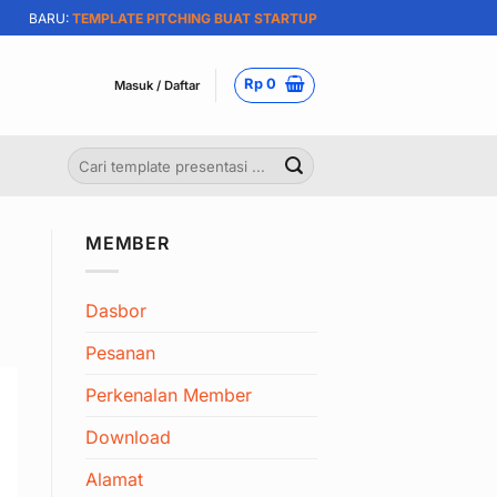
BARU:
TEMPLATE PITCHING BUAT STARTUP
Rp
0
Masuk / Daftar
Pencarian
untuk:
MEMBER
Dasbor
Pesanan
Perkenalan Member
Download
Alamat