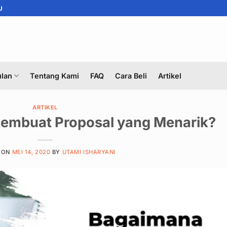
U
lan
Tentang Kami
FAQ
Cara Beli
Artikel
ARTIKEL
embuat Proposal yang Menarik?
 ON
MEI 14, 2020
BY
UTAMI ISHARYANI