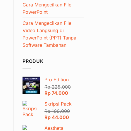
Cara Mengecilkan File
PowerPoint
Cara Mengecilkan File
Video Langsung di
PowerPoint (PPT) Tanpa
Software Tambahan
PRODUK
Pro Edition
Rp
225.000
Harga
Harga
Rp
74.000
aslinya
saat
Skripsi Pack
adalah:
ini
Rp 225.000.
Rp
100.000
adalah:
Harga
Harga
Rp
44.000
Rp 74.000.
aslinya
saat
Aestheta
adalah:
ini