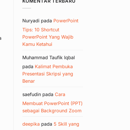
KOMENTAR TERBARU
Nuryadi
pada
PowerPoint
Tips: 10 Shortcut
PowerPoint Yang Wajib
a
Kamu Ketahui
Muhammad Taufik Iqbal
l
pada
Kalimat Pembuka
Presentasi Skripsi yang
Benar
saefudin
pada
Cara
Membuat PowerPoint (PPT)
sebagai Background Zoom
deepika
pada
5 Skill yang