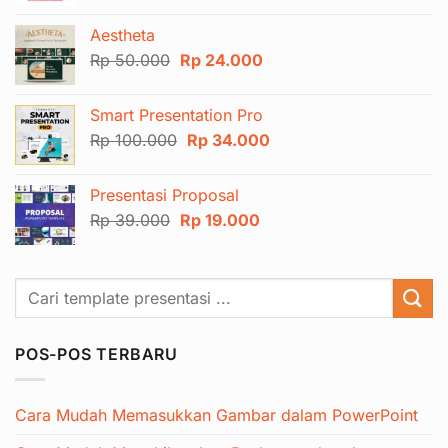
aslinya
saat
adalah:
ini
Aestheta
Rp 100.000.
adalah:
Harga
Harga
Rp
50.000
Rp
24.000
Rp 44.000.
aslinya
saat
adalah:
ini
Smart Presentation Pro
Rp 50.000.
adalah:
Harga
Harga
Rp
100.000
Rp
34.000
Rp 24.000.
aslinya
saat
adalah:
ini
Presentasi Proposal
Rp 100.000.
adalah:
Harga
Harga
Rp
39.000
Rp
19.000
Rp 34.000.
aslinya
saat
adalah:
ini
Rp 39.000.
adalah:
Rp 19.000.
POS-POS TERBARU
Cara Mudah Memasukkan Gambar dalam PowerPoint