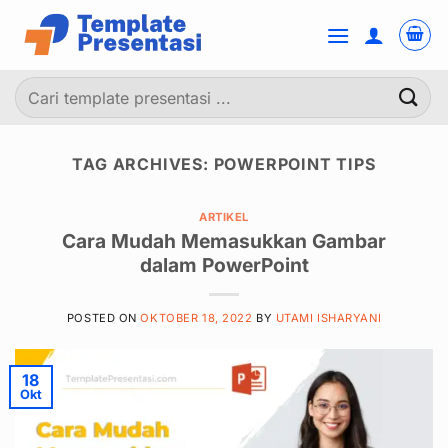
Skip
to
content
Pencarian
untuk:
TAG ARCHIVES:
POWERPOINT TIPS
ARTIKEL
Cara Mudah Memasukkan Gambar
dalam PowerPoint
POSTED ON
OKTOBER 18, 2022
BY
UTAMI ISHARYANI
18
Okt