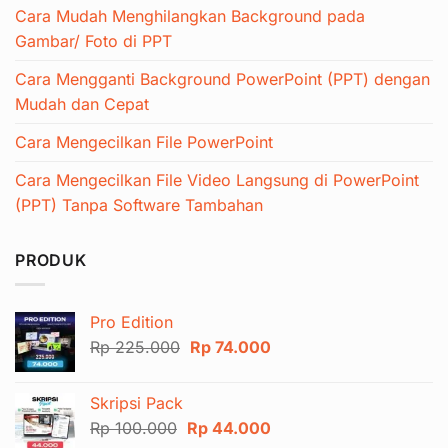
Cara Mudah Menghilangkan Background pada
Gambar/ Foto di PPT
Cara Mengganti Background PowerPoint (PPT) dengan
Mudah dan Cepat
Cara Mengecilkan File PowerPoint
Cara Mengecilkan File Video Langsung di PowerPoint
(PPT) Tanpa Software Tambahan
PRODUK
Pro Edition
Harga
Harga
Rp
225.000
Rp
74.000
aslinya
saat
adalah:
ini
Skripsi Pack
Rp 225.000.
adalah:
Harga
Harga
Rp
100.000
Rp
44.000
Rp 74.000.