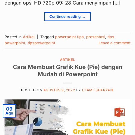
dengan opsi HD 720p 09: 28 Cara menyimpan […]
Continue reading
→
Posted in
Artikel
|
Tagged
powerpoint tips
,
presentasi
,
tips
powerpoint
,
tipspowerpoint
Leave a comment
ARTIKEL
Cara Membuat Grafik Kue (Pie) dengan
Mudah di Powerpoint
POSTED ON
AGUSTUS 9, 2022
BY
UTAMI ISHARYANI
09
Agu