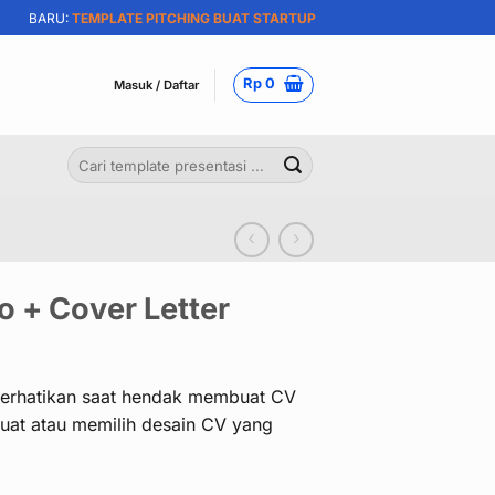
BARU:
TEMPLATE PITCHING BUAT STARTUP
Rp
0
Masuk / Daftar
Pencarian
untuk:
 + Cover Letter
perhatikan saat hendak membuat CV
at atau memilih desain CV yang