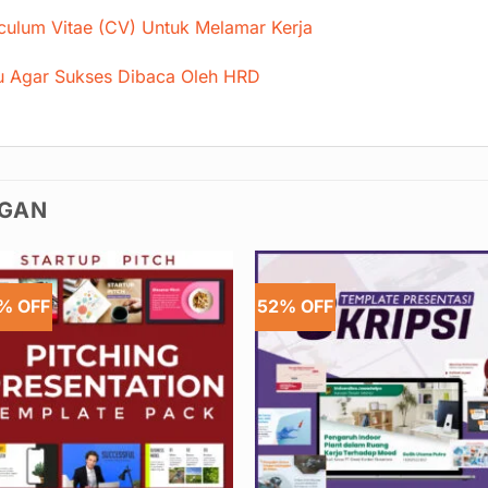
ulum Vitae (CV) Untuk Melamar Kerja
u Agar Sukses Dibaca Oleh HRD
NGAN
% OFF
52% OFF