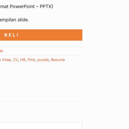
ormat PowerPoint – PPTX)
ampilan slide.
B E L I
te
 Vitae
,
CV
,
HR
,
Pink
,
purple
,
Resume