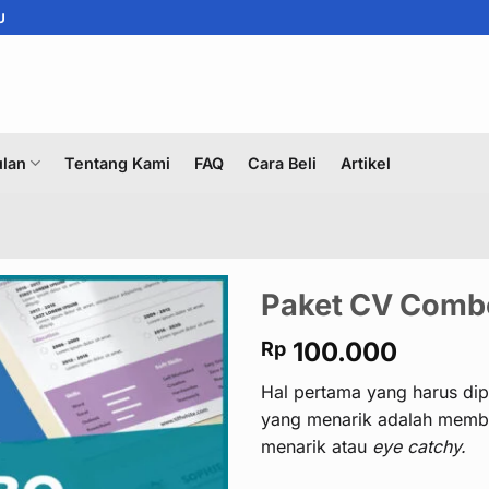
U
lan
Tentang Kami
FAQ
Cara Beli
Artikel
Paket CV Combo
100.000
Rp
Hal pertama yang harus di
yang menarik adalah membu
menarik atau
eye catchy.