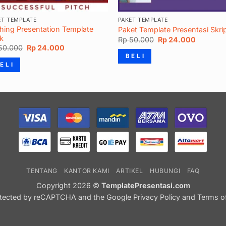
ET TEMPLATE
PAKET TEMPLATE
ching Presentation Template
Paket Template Presentasi Skrip
k
Harga
Harga
Rp
50.000
Rp
24.000
aslinya
saat
Harga
Harga
50.000
Rp
24.000
adalah:
ini
aslinya
saat
B E L I
Rp 50.000.
adalah:
adalah:
ini
E L I
Rp 24.00
Rp 50.000.
adalah:
Rp 24.000.
TENTANG
KANTOR KAMI
ARTIKEL
HUBUNGI
FAQ
Copyright 2026 ©
TemplatePresentasi.com
protected by reCAPTCHA and the Google
Privacy Policy
and
Terms of