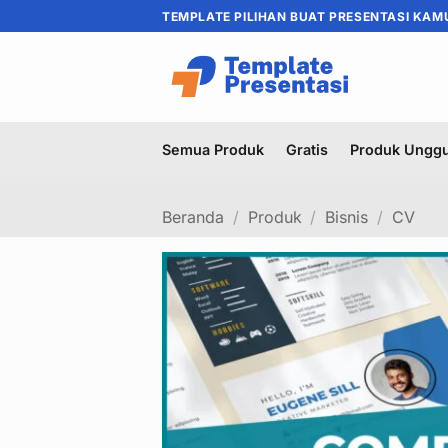
Skip
TEMPLATE PILIHAN BUAT PRESENTASI KAM
to
content
Semua Produk
Gratis
Produk Unggu
Beranda
/
Produk
/
Bisnis
/
CV