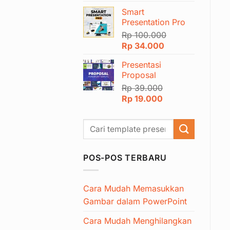
aslinya
saat
Smart
adalah:
ini
Presentation Pro
Rp 50.000.
adalah:
Rp
100.000
Rp 24.000.
Harga
Harga
Rp
34.000
aslinya
saat
Presentasi
adalah:
ini
Proposal
Rp 100.000.
adalah:
Rp
39.000
Rp 34.000.
Harga
Harga
Rp
19.000
aslinya
saat
adalah:
ini
Rp 39.000.
adalah:
Rp 19.000.
POS-POS TERBARU
Cara Mudah Memasukkan
Gambar dalam PowerPoint
Cara Mudah Menghilangkan