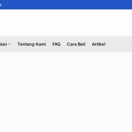
U
lan
Tentang Kami
FAQ
Cara Beli
Artikel