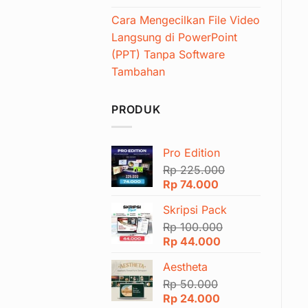
Cara Mengecilkan File Video
Langsung di PowerPoint
(PPT) Tanpa Software
Tambahan
PRODUK
Pro Edition
Rp
225.000
Harga
Harga
Rp
74.000
aslinya
saat
Skripsi Pack
adalah:
ini
Rp 225.000.
Rp
100.000
adalah:
Harga
Harga
Rp
44.000
Rp 74.000.
aslinya
saat
Aestheta
adalah:
ini
Rp 100.000.
Rp
50.000
adalah:
Harga
Harga
Rp
24.000
Rp 44.000.