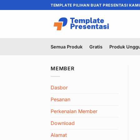
Skip
TEMPLATE PILIHAN BUAT PRESENTASI KAM
to
content
Semua Produk
Gratis
Produk Unggu
MEMBER
Dasbor
Pesanan
Perkenalan Member
Download
Alamat