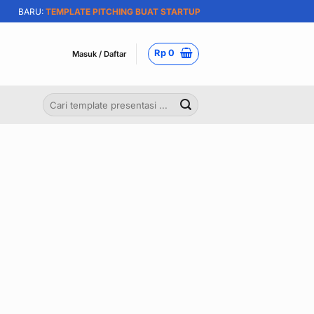
BARU:
TEMPLATE PITCHING BUAT STARTUP
Rp
0
Masuk / Daftar
Pencarian
untuk: