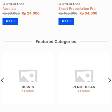
MULTIPURPOSE
MULTIPURPOSE
Aestheta
Smart Presentation Pro
Harga
Harga
Harga
Harga
Rp
50.000
Rp
24.000
Rp
100.000
Rp
34.000
aslinya
saat
aslinya
saat
adalah:
ini
adalah:
ini
B E L I
B E L I
Rp 50.000.
adalah:
Rp 100.000.
adalah:
Rp 24.000.
Rp 34.00
0.
Featured Categories
BISNIS
PENDIDIKAN
2 PRODUK
3 PRODUK